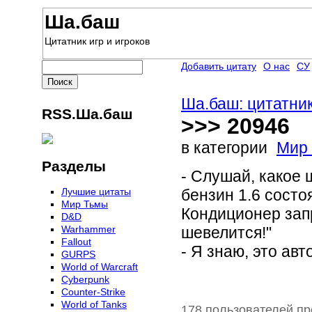
Ша.баш
Цитатник игр и игроков
Добавить цитату
О нас
СУ
Ша.баш: цитатник
RSS.Ша.баш
>>> 20946
в категории
Мир
Разделы
- Слушай, какое
Лучшие цитаты
бензин 1.6 состо
Мир Тьмы
Кондиционер запр
D&D
Warhammer
шевелится!"
Fallout
- Я знаю, это ав
GURPS
World of Warcraft
Сyberpunk
Counter-Strike
World of Tanks
178 пользователей пр