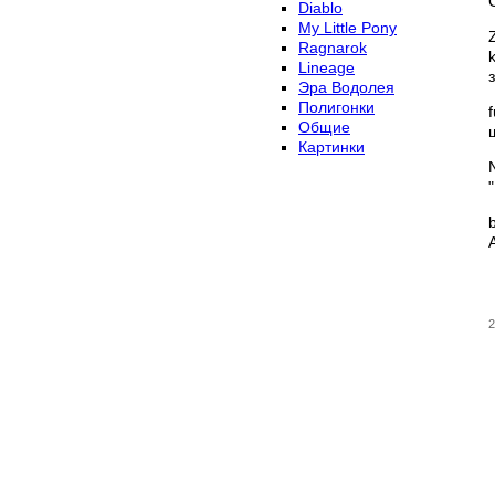
Diablo
My Little Pony
Ragnarok
Lineage
Эра Водолея
Полигонки
Общие
Картинки
2