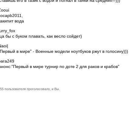
Ставишь его в тазик с водой и погнал в танки на средних!!!)))
Zooui
kocapb2011,
закипит вода
furry_fox
ща бы с буком плавать, как весло сойдет)
Naoi|
"Первый в мире" - Военные модели ноутбуков ржут в голосину)))
bara249
Анонс:"Первый в мире турнир по доте 2 для раков и крабов"
55 пользователя проголосовало, и Вы.