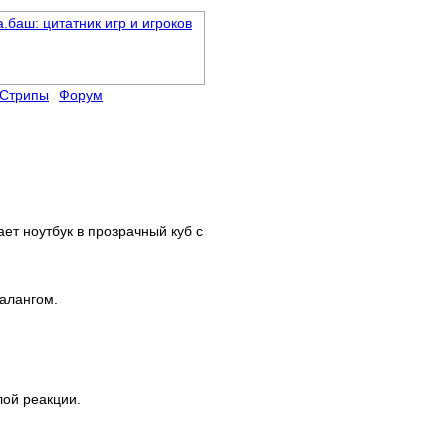
Стрипы
Форум
ет ноутбук в прозрачный куб с
валангом.
лой реакции.