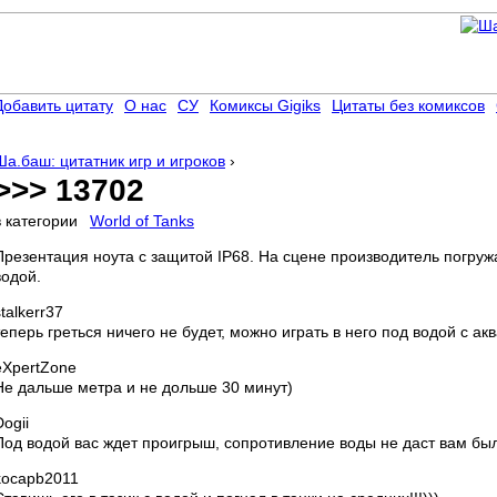
Добавить цитату
О нас
СУ
Комиксы Gigiks
Цитаты без комиксов
Ша.баш: цитатник игр и игроков
›
>>> 13702
в категории
World of Tanks
Презентация ноута с защитой IP68. На сцене производитель погружа
водой.
stalkerr37
теперь греться ничего не будет, можно играть в него под водой с ак
eXpertZone
Не дальше метра и не дольше 30 минут)
Dogii
Под водой вас ждет проигрыш, сопротивление воды не даст вам бы
kocapb2011