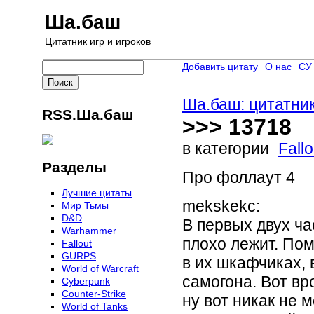
Ша.баш
Цитатник игр и игроков
Добавить цитату
О нас
СУ
Ша.баш: цитатник
RSS.Ша.баш
>>> 13718
в категории
Fallo
Разделы
Про фоллаут 4
Лучшие цитаты
mekskekc:
Мир Тьмы
D&D
В первых двух ча
Warhammer
плохо лежит. По
Fallout
GURPS
в их шкафчиках, 
World of Warcraft
самогона. Вот вро
Сyberpunk
Counter-Strike
ну вот никак не 
World of Tanks