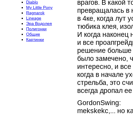
врагов. В какой 
Diablo
My Little Pony
превращалась в 
Ragnarok
в 4ке, когда лут 
Lineage
Эра Водолея
тюбика клея, изо
Полигонки
И когда наконец 
Общие
Картинки
и все проапгрей
решение больше н
было замечено, ч
интересно, и все
когда в начале у
стрельба, это сч
всегда дропал ее 
GordonSwing:
mekskekc,... но 