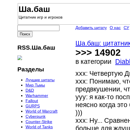
Ша.баш
Цитатник игр и игроков
Добавить цитату
О нас
СУ
Ша.баш: цитатник
RSS.Ша.баш
>>> 14902
в категории
Diab
Разделы
ххх: Четвертую 
Лучшие цитаты
ххх: Понимаю, чт
Мир Тьмы
предвкушении, ч
D&D
Warhammer
ууу: я как-то по
Fallout
неясно когда это
GURPS
World of Warcraft
)))
Сyberpunk
ххх: Ну... Сравн
Counter-Strike
World of Tanks
больше для ждущ