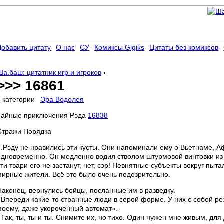
Добавить цитату
О нас
СУ
Комиксы Gigiks
Цитаты без комиксов
Ша.баш: цитатник игр и игроков
›
>>> 16861
в категории
Эра Водолея
Тайные приключения Рэда
16838
Стражи Порядка
...Рэду не нравились эти кусты. Они напоминали ему о Вьетнаме, 
одновременно. Он медленно водил стволом штурмовой винтовки из 
эти твари его не застанут, нет, сэр! Невнятные субъекты вокруг пыта
мирные жители. Всё это было очень подозрительно.
Наконец, вернулись бойцы, посланные им в разведку.
«Впереди какие-то странные люди в серой форме. У них с собой рез
моему, даже укороченный автомат».
«Так, ты, ты и ты. Снимите их, но тихо. Один нужен мне живым, для