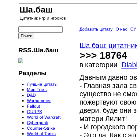
Ша.баш
Цитатник игр и игроков
Добавить цитату
О нас
СУ
Ша.баш: цитатник
RSS.Ша.баш
>>> 18764
в категории
Diab
Разделы
Давным давно ов
Лучшие цитаты
- Главная зала с
Мир Тьмы
существо не смож
D&D
Warhammer
пожертвуют свою 
Fallout
двери, буде они 
GURPS
World of Warcraft
матери Лилит!
Сyberpunk
- И городского по
Counter-Strike
World of Tanks
- Это да. Как с э