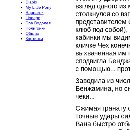
Diablo
взгляд одного и
My Little Pony
Ragnarok
столкнулся со вз
Lineage
представителем 
Эра Водолея
Полигонки
клюб под собой), 
Общие
кабинки мы види
Картинки
кличке Чех конеч
выхваченная им 
сподвигла Бендж
с помощью... про
Заводила из чис
Бенжамина, но сн
чеки...
Сжимая гранату о
точные удары си
Вана быстро отби