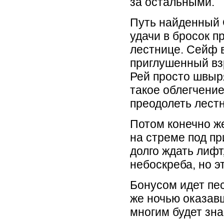
за остальными.
Путь найденный 
удачи в бросок п
лестнице. Сейф в
приглушенный вз
Рей просто швыря
такое облегчени
преодолеть лестн
Потом конечно ж
на стреме под п
долго ждать лифт
небоскреба, но э
Бонусом идет пе
же ночью оказавш
многим будет зна