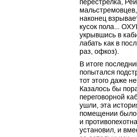
перестрелка, Ре
мальстремовцев,
наконец взрывае
кусок пола... О
укрывшись в каби
лабать как в пос
раз, офкоз).
В итоге последн
попытался подстр
тот этого даже н
Казалось бы пор
переговорной каб
ушли, эта истори
помещении было 
и противопехотна
установил, и вм