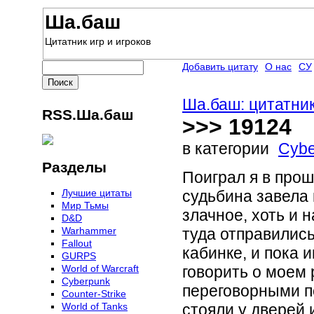
Ша.баш
Цитатник игр и игроков
Добавить цитату
О нас
СУ
Ша.баш: цитатник
RSS.Ша.баш
>>> 19124
в категории
Cybe
Разделы
Поиграл я в про
Лучшие цитаты
судьбина завела 
Мир Тьмы
злачное, хоть и 
D&D
Warhammer
туда отправились
Fallout
кабинке, и пока 
GURPS
World of Warcraft
говорить о моем
Сyberpunk
переговорными п
Counter-Strike
World of Tanks
стояли у дверей 