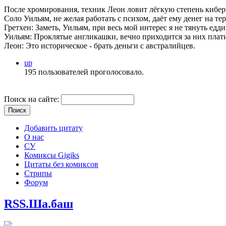
После хромирования, техник Леон ловит лёгкую степень киберп
Соло Уильям, не желая работать с психом, даёт ему денег на те
Гретхен: Заметь, Уильям, при весь мой интерес я не тянуть едди 
Уильям: Проклятые англикашки, вечно приходится за них плати
Леон: Это историческое - брать деньги с австралийцев.
up
195 пользователей проголосовало.
Поиск на сайте:
Добавить цитату
О нас
СУ
Комиксы Gigiks
Цитаты без комиксов
Стрипы
Форум
RSS.Ша.баш