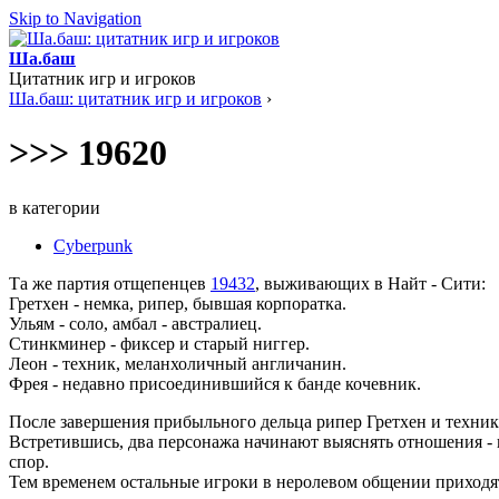
Skip to Navigation
Ша.баш
Цитатник игр и игроков
Ша.баш: цитатник игр и игроков
›
>>> 19620
в категории
Cyberpunk
Та же партия отщепенцев
19432
, выживающих в Найт - Сити:
Гретхен - немка, рипер, бывшая корпоратка.
Ульям - соло, амбал - австралиец.
Стинкминер - фиксер и старый ниггер.
Леон - техник, меланхоличный англичанин.
Фрея - недавно присоединившийся к банде кочевник.
После завершения прибыльного дельца рипер Гретхен и техник Л
Встретившись, два персонажа начинают выяснять отношения - кт
спор.
Тем временем остальные игроки в неролевом общении приходят 