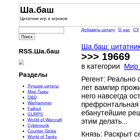
Ша.баш
Цитатник игр и игроков
Добавить цитату
О нас
СУ
Ша.баш: цитатник
RSS.Ша.баш
>>> 19669
в категории
Мир
Разделы
Регент: Реально 
Лучшие цитаты
лет вампир прожи
Мир Тьмы
него навсегда о
D&D
Warhammer
префронтальная к
Fallout
ебанутейшие реше
GURPS
World of Warcraft
этим делать...
Сyberpunk
Counter-Strike
Князь: Раскрыт с
World of Tanks