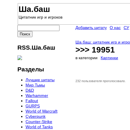
Ша.баш
Цитатник игр и игроков
Добавить цитату
О нас
СУ
Ша.баш: цитатник игр и игр
RSS.Ша.баш
>>> 19951
в категории
Картинки
Разделы
Лучшие цитаты
232 пользователя проголосовало.
Мир Тьмы
D&D
Warhammer
Fallout
GURPS
World of Warcraft
Сyberpunk
Counter-Strike
World of Tanks