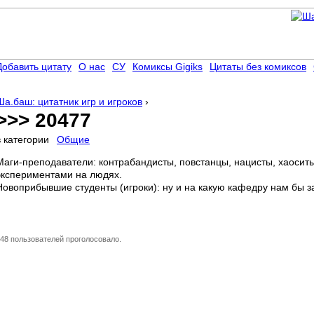
Добавить цитату
О нас
СУ
Комиксы Gigiks
Цитаты без комиксов
Ша.баш: цитатник игр и игроков
›
>>> 20477
в категории
Общие
Маги-преподаватели: контрабандисты, повстанцы, нацисты, хаосит
экспериментами на людях.
Новоприбывшие студенты (игроки): ну и на какую кафедру нам бы з
48 пользователей проголосовало.