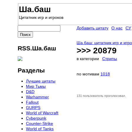
Ша.баш
Цитатник игр и игроков
Добавить цитату
О нас
СУ
Ша.баш: цитатник игр и игр
RSS.Ша.баш
>>> 20879
в категории
Стрипы
Разделы
по мотивам
1018
Лучшие цитаты
Мир Тьмы
D&D
131 пользователь проголосовал.
Warhammer
Fallout
GURPS
World of Warcraft
Сyberpunk
Counter-Strike
World of Tanks