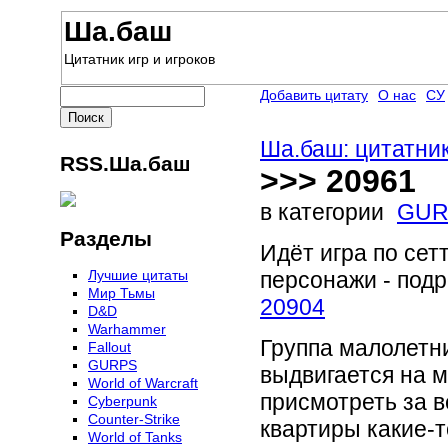
Ша.баш
Цитатник игр и игроков
Добавить цитату
О нас
СУ
Ша.баш: цитатник
RSS.Ша.баш
>>> 20961
в категории
GUR
Разделы
Идёт игра по сет
Лучшие цитаты
персонажи - под
Мир Тьмы
20904
D&D
Warhammer
Группа малолетн
Fallout
GURPS
выдвигается на 
World of Warcraft
присмотреть за в
Сyberpunk
Counter-Strike
квартиры какие-т
World of Tanks