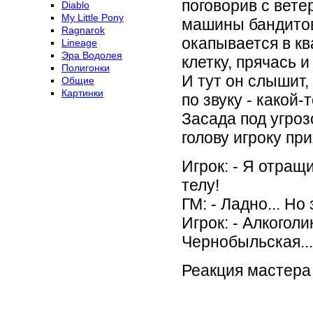
поговорив с вет
Diablo
My Little Pony
машины бандитов 
Ragnarok
окапывается в к
Lineage
Эра Водолея
клетку, прячась 
Полигонки
И тут он слышит,
Общие
Картинки
по звуку - какой-
Засада под угрозо
голову игроку при
Игрок: - Я отращ
телу!
ГМ: - Ладно... Но
Игрок: - Алкоголи
Чернобыльская...
Реакция мастера