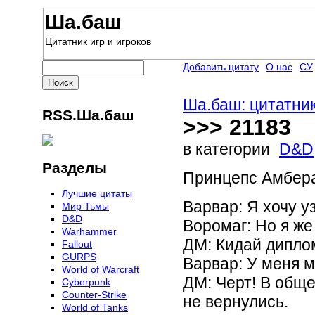
Ша.баш
Цитатник игр и игроков
Добавить цитату
О нас
СУ
Ша.баш: цитатник
RSS.Ша.баш
>>> 21183
в категории
D&D
Разделы
Принцепс Амбера
Лучшие цитаты
Варвар: Я хочу у
Мир Тьмы
D&D
Воромаг: Но я же
Warhammer
ДМ: Кидай дипло
Fallout
GURPS
Варвар: У меня ми
World of Warcraft
ДМ: Черт! В обще
Сyberpunk
Counter-Strike
не вернулись.
World of Tanks