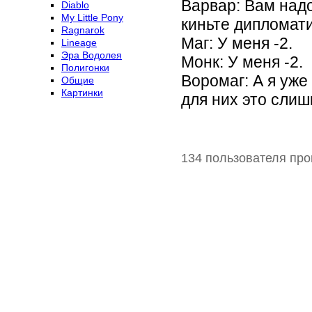
Варвар: Вам надо
Diablo
My Little Pony
киньте дипломати
Ragnarok
Маг: У меня -2.
Lineage
Эра Водолея
Монк: У меня -2.
Полигонки
Воромаг: А я уже
Общие
Картинки
для них это слиш
134 пользователя про