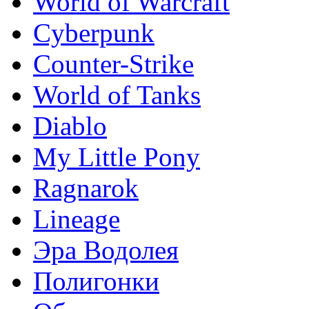
World of Warcraft
Сyberpunk
Counter-Strike
World of Tanks
Diablo
My Little Pony
Ragnarok
Lineage
Эра Водолея
Полигонки