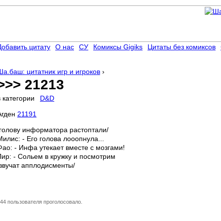
Добавить цитату
О нас
СУ
Комиксы Gigiks
Цитаты без комиксов
Ша.баш: цитатник игр и игроков
›
>>> 21213
в категории
D&D
Агден
21191
/голову информатора растоптали/
Милис: - Его голова лооопнула...
Фао: - Инфа утекает вместе с мозгами!
Лир: - Сольем в кружку и посмотрим
/звучат апплодисменты/
44 пользователя проголосовало.