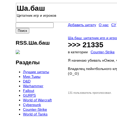
Ша.баш
Цитатник игр и игроков
Добавить цитату
О нас
СУ
Ша.баш: цитатник игр и игр
RSS.Ша.баш
>>> 21335
в категории
Counter-Strike
Я начинаю убивать нОжом, ч
Разделы
Владелец пейнтбольного кл
Лучшие цитаты
(⊙_⊙)
Мир Тьмы
D&D
Warhammer
Fallout
131 пользователь проголосовал.
GURPS
World of Warcraft
Сyberpunk
Counter-Strike
World of Tanks