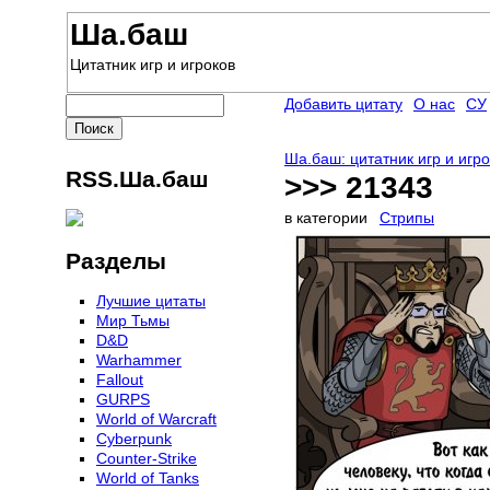
Ша.баш
Цитатник игр и игроков
Добавить цитату
О нас
СУ
Ша.баш: цитатник игр и игр
RSS.Ша.баш
>>> 21343
в категории
Стрипы
Разделы
Лучшие цитаты
Мир Тьмы
D&D
Warhammer
Fallout
GURPS
World of Warcraft
Сyberpunk
Counter-Strike
World of Tanks