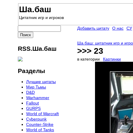
Ша.баш
Цитатник игр и игроков
Добавить цитату
О нас
СУ
Ша.баш: цитатник игр и игр
RSS.Ша.баш
>>> 23
в категории
Картинки
Разделы
Лучшие цитаты
Мир Тьмы
D&D
Warhammer
Fallout
GURPS
World of Warcraft
Сyberpunk
Counter-Strike
World of Tanks