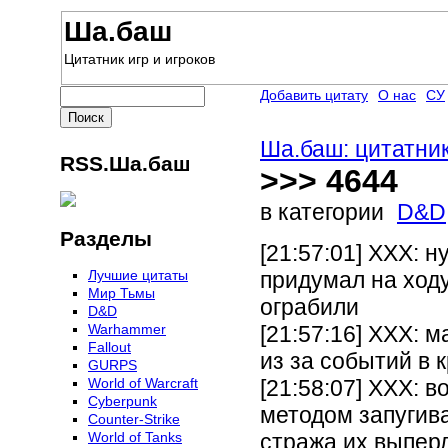
Ша.баш
Цитатник игр и игроков
Добавить цитату
О нас
СУ
Ша.баш: цитатник
RSS.Ша.баш
>>> 4644
в категории
D&D
Разделы
[21:57:01] XXX: н
Лучшие цитаты
придумал на ходу
Мир Тьмы
ограбили
D&D
Warhammer
[21:57:16] XXX: м
Fallout
из за событий в 
GURPS
World of Warcraft
[21:58:07] XXX: 
Сyberpunk
методом запугива
Counter-Strike
World of Tanks
стража их выпер