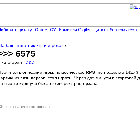
Добавить цитату
О нас
СУ
Комиксы Gigiks
Цитаты без комиксов
Ша.баш: цитатник игр и игроков
›
>>> 6575
в категории
D&D
Прочитал в описании игры: "классическое RPG, по правилам D&D 3.5
партию из пяти персов, стал играть. Через две минуты в стартовой
на чью-то курицу и была ею зверски растерзана.
34 пользователя проголосовало.