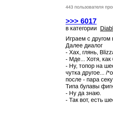
443 пользователя про
>>> 6017
в категории
Diab
Играем с другом 
Далее диалог
- Хах, глянь, Bli
- Мде... Хотя, ка
- Ну, топор на ш
чутка другое... 
после - пара сек
Типа булавы фиг
- Ну да знаю.
- Так вот, есть ш