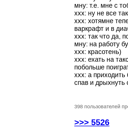
мну: т.е. мне с т
ххх: ну не все т
ххх: хотямне теп
варкрафт и в диа
ххх: так что да, п
мну: на работу б
ххх: красотень)
ххх: ехать на та
побольше поигра
ххх: а приходить
спав и дрыхнуть 
398 пользователей пр
>>> 5526