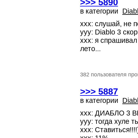
>>> 5890
в категории
Diab
xxx: слушай, не 
ууу: Diablo 3 ск
ххх: я спрашивал
лето...
382 пользователя про
>>> 5887
в категории
Diab
xxx: ДИАБЛО 3 В
yyy: тогда хуле т
xxx: Ставиться!!!!