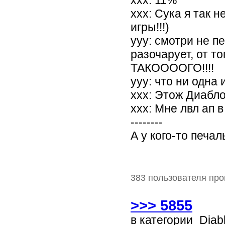
xxx: 11%
xxx: Сука я так 
игры!!!)
yyy: смотри не пе
разочарует, от т
ТАКООООГО!!!!
yyy: что ни одна
xxx: Этож Диабло 
xxx: Мне лвл ап в
--------
А у кого-то печа
383 пользователя про
>>> 5855
в категории
Diab