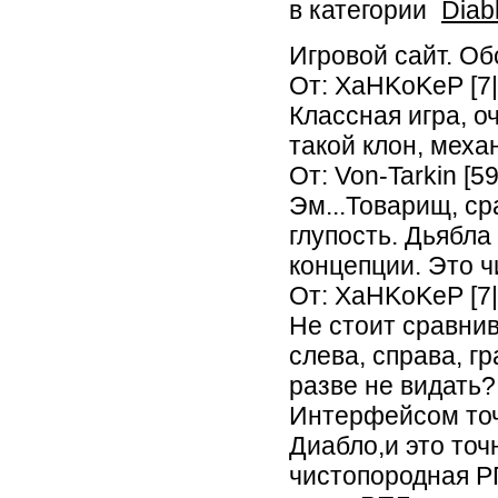
в категории
Diab
Игровой сайт. О
От: XaHKoKeP [7|
Классная игра, о
такой клон, меха
От: Von-Tarkin [5
Эм...Товарищ, ср
глупость. Дьябла
концепции. Это ч
От: XaHKoKeP [7|
Не стоит сравнив
слева, справа, г
разве не видать
Интерфейсом точ
Диабло,и это точ
чистопородная РП