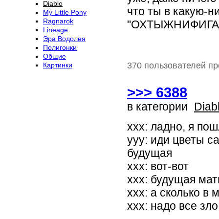
Diablo
что ты в какую-н
My Little Pony
Ragnarok
"ОХТЫЖНИФИГАС
Lineage
Эра Водолея
Полигонки
Общие
370 пользователей пр
Картинки
>>> 6388
в категории
Diab
xxx: ладно, я по
yyy: иди цветы с
будущая
xxx: вот-вот
xxx: будущая мат
xxx: а сколько в 
xxx: надо все зл