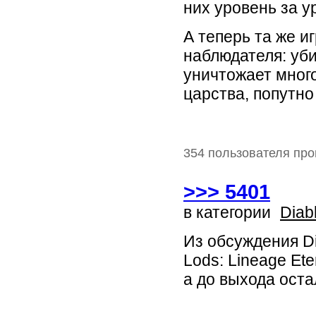
них уровень за у
А теперь та же и
наблюдателя: уб
уничтожает мног
царства, попутно
354 пользователя про
>>> 5401
в категории
Diab
Из обсуждения Di
Lods: Lineage Et
а до выхода остал