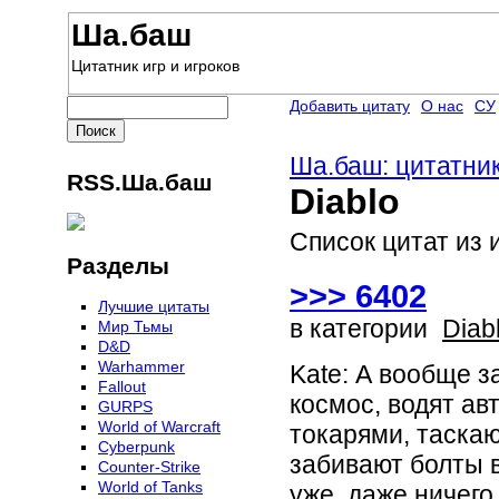
Ша.баш
Цитатник игр и игроков
Добавить цитату
О нас
СУ
Ша.баш: цитатник
RSS.Ша.баш
Diablo
Список цитат из и
Разделы
>>> 6402
Лучшие цитаты
в категории
Diab
Мир Тьмы
D&D
Warhammer
Kate: А вообще з
Fallout
космос, водят ав
GURPS
World of Warcraft
токарями, таска
Сyberpunk
забивают болты в
Counter-Strike
World of Tanks
уже, даже ничего