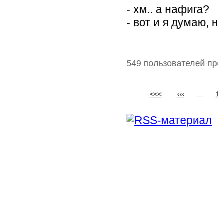
- хм.. а нафига?
- вот и я думаю,
549 пользователей пр
<<<
‹‹‹
…