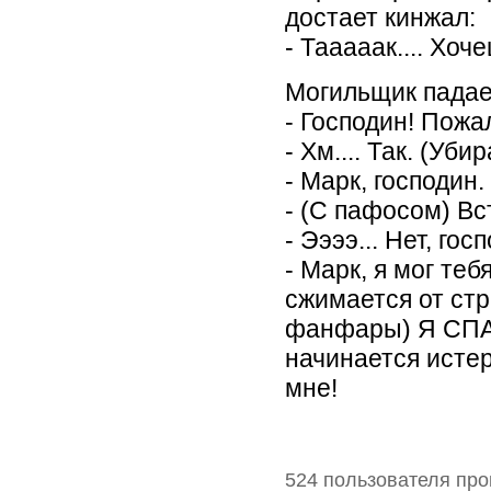
достает кинжал:
- Тааааак.... Хо
Могильщик падае
- Господин! Пожал
- Хм.... Так. (Уб
- Марк, господин.
- (С пафосом) Вс
- Ээээ... Нет, госп
- Марк, я мог тебя
сжимается от страх
фанфары) Я СПАС
начинается истер
мне!
524 пользователя про