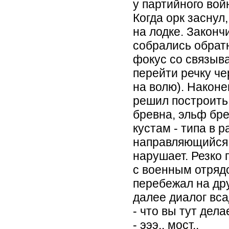
у партийного вой
Когда орк заснул
на лодке. Законч
собрались обратн
фокус со связыва
перейти речку че
на волю). Након
решил построить 
бревна, эльф бр
кустам - типа в 
направляющийся в
нарушает. Резко 
с военным отряд
перебежал на дру
далее диалог вса
- что вы тут дела
- эээ.. мост..