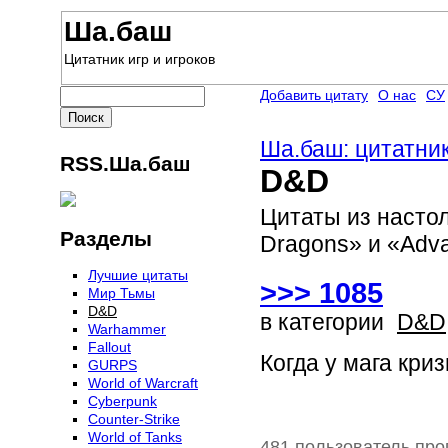
Ша.баш
Цитатник игр и игроков
Добавить цитату
О нас
СУ
Ша.баш: цитатник
RSS.Ша.баш
D&D
Цитаты из насто
Разделы
Dragons» и «Adv
Лучшие цитаты
>>> 1085
Мир Тьмы
D&D
в категории
D&D
Warhammer
Fallout
Когда у мага кри
GURPS
World of Warcraft
Сyberpunk
Counter-Strike
World of Tanks
481 пользователь про