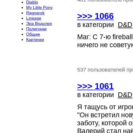
Diablo
My Little Pony
Ragnarok
>>> 1066
Lineage
в категории
D&D
Эра Водолея
Полигонки
Общие
Маг: С 7-ю fireba
Картинки
ничего не совету
537 пользователей пр
>>> 1061
в категории
D&D
Я тащусь от игро
"Он встретил нов
заботу, которой 
Валерий стал на