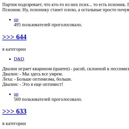
Партия подозревает, что кто-то из них псих... то есть псион
Псионик: Ну, псионику станет плохо, а остальные просто поч
up
495 пользователей проголосовало.
>>> 644
в категории
D&D
Двалин играет кварином (quarren) - расой, склонной к пессими
Двалин: - Мы здесь все умрем.
Леха: - Больше оптимизма, больше.
Двалин: - Это я еще оптимист!
up
569 пользователей проголосовало.
>>> 633
в категории