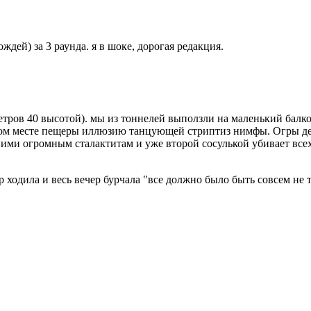
ождей) за 3 раунда. я в шоке, дорогая редакция.
етров 40 высотой). мы из тоннелей выползли на маленький балкон
дном месте пещеры иллюзию танцующей стриптиз нимфы. Огры де
ними огромным сталактитам и уже второй сосулькой убивает всех
р ходила и весь вечер бурчала "все должно было быть совсем не т