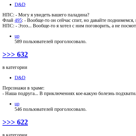
D&D
НПС: - Могу я увидеть вашего паладина?
Флай
495
: - Вообще-то он сейчас спит, но давайте поднимемся,
НПС: - Ээээ... Вообще-то я хотел с ним поговорить, а не посмотр
up
589 пользователей проголосовало.
>>> 632
в категории
D&D
Персонажи в храме:
- Наша подруга... В приключениях кое-какую болезнь подхватил
up
546 пользователей проголосовало.
>>> 622
в категории