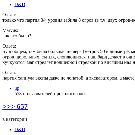
D&D
Ольга:
только что партия 3/4 уровня забила 8 огров (в т.ч. двух огров-в
Marvus:
как это было?
Ольга:
ну в общем, там была большая пещера (метров 50 в диаметре, м
огров, довольных, сытых, слоняющихся. наш бард делает в о
кучкуются. маг стреляет волшебной стрелкой по висящим над 
Ольга:
партия хапнула экспы даже не лопатой, а экскаватором. а масте
up
558 пользователей проголосовало.
>>> 657
в категории
D&D