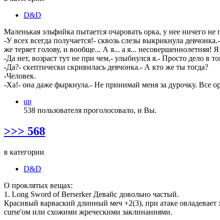
D&D
Маленькая эльфийка пытается очаровать орка, у нее ничего не 
-У всех всегда получается!- сквозь слезы выкрикнула девчонка.
же теряет голову, и вообще... А я... а я... несовершеннолетняя! 
-Да нет, возраст тут не при чем,- улыбнулся я.- Просто дело в том
-Да?- скептически скривилась девчонка.- А кто же ты тогда?
-Человек.
-Ха!- она даже фыркнула.- Не принимай меня за дурочку. Все орк
up
538 пользователя проголосовало, и Вы.
>>> 568
в категории
D&D
О проклятых вещах:
1. Long Sword of Berserker Девайс довольно частый.
Красивый варваский длинный меч +2(3), при атаке овладевает 
curse'ом или схожими жреческими заклинаниями.