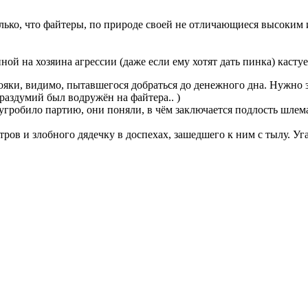
лько, что файтеры, по природе своей не отличающиеся высоким и
й на хозяина агрессии (даже если ему хотят дать пинка) кастует 
яки, видимо, пытавшегося добраться до денежного дна. Нужно з
раздумий был водружён на файтера.. )
угробило партию, они поняли, в чём заключается подлость шлема
ов и злобного дядечку в доспехах, зашедшего к ним с тылу. Угад