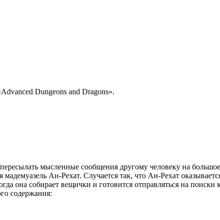
«Advanced Dungeons and Dragons».
 пересылать мысленные сообщения другому человеку на большое
я мадемуазель Ан-Рехат. Случается так, что Ан-Рехат оказываетс
 Тогда она собирает вещички и готовится отправляться на поиск
ого содержания: