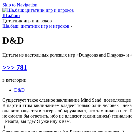
Skip to Navigation
Ша.баш
Цитатник игр и игроков
Ша.баш: цитатник игр и игроков
›
D&D
Цитаты из настольных ролевых игр «Dungeons and Dragons» и 
>>> 781
в категории
D&D
Существует такое славное заклинание Mind Send, позволяющее
В партии этим заклинанием владеет только один человек - нека
она возвращается в лагерь. обнаруживает, что там никого нет.
не смогли бы ответить, ибо не владеют заклинанием) гениальн
- Ребята, вы где? Я уже иду к вам.
:)
Следующие полдня партия и Ан-Рехат искали друг друга. :)