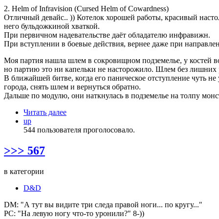
2. Helm of Infravision (Cursed Helm of Cowardness)
Отличный девайс.. )) Котелок хорошей работы, красивый насто
него бульдожкиной хваткой.
При первичном надевательстве даёт обладателю инфравижн.
При вступлении в боевые действия, вернее даже при направленно
Моя партия нашла шлем в сокровищном подземелье, у костей во
но партию это ни капельки не насторожило. Шлем без лишних 
В ближайшей битве, когда его паническое отступление чуть не 
города, снять шлем и вернуться обратно.
Дальше по модулю, они наткнулась в подземелье на толпу монстр
Читать далее
up
544 пользователя проголосовало.
>>> 567
в категории
D&D
DM: "А тут вы видите три следа правой ноги... по кругу..."
PC: "На левую ногу что-то уронили?" 8-))