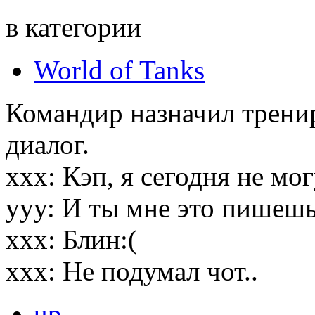
в категории
World of Tanks
Командир назначил тренир
диалог.
ххх: Кэп, я сегодня не мо
ууу: И ты мне это пишешь
ххх: Блин:(
ххх: Не подумал чот..
up