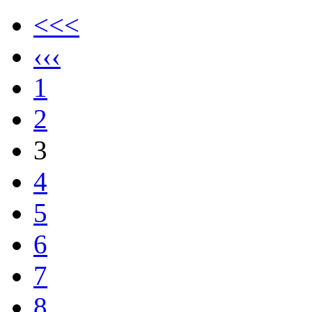
<<<
‹‹‹
1
2
3
4
5
6
7
8