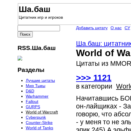
Ша.баш
Цитатник игр и игроков
Добавить цитату
О нас
СУ
Ша.баш: цитатник
RSS.Ша.баш
World of Wa
Цитаты из MMORP
Разделы
>>> 1121
Лучшие цитаты
в категории
Worl
Мир Тьмы
D&D
Warhammer
Начитавшись БОР
Fallout
он-лайщиках - За
GURPS
World of Warcraft
говорю, что абсо
Сyberpunk
- у меня то не э
Counter-Strike
World of Tanks
эпик 245) А эльфы