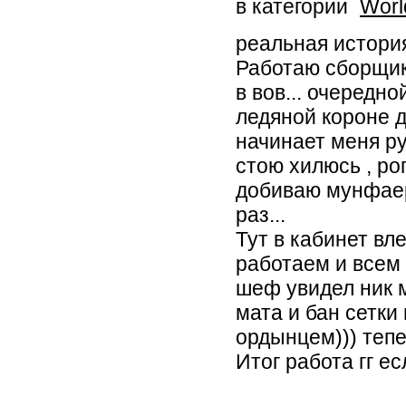
в категории
Worl
реальная история
Работаю сборщик
в вов... очередн
ледяной короне д
начинает меня ру
стою хилюсь , ро
добиваю мунфаер
раз...
Тут в кабинет вл
работаем и всем 
шеф увидел ник 
мата и бан сетки
ордынцем))) тепе
Итог работа гг е