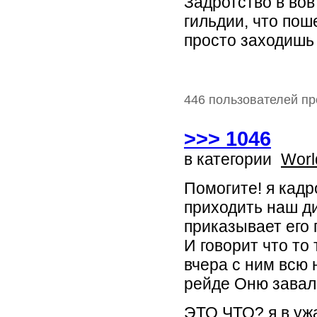
Задротство в вов
гильдии, что пош
просто заходишь 
446 пользователей пр
>>> 1046
в категории
Worl
Помогите! я кадр
приходить наш д
приказывает его 
И говорит что то
вчера с ним всю 
рейде Оню завал
ЭТО ЧТО? я в ужа