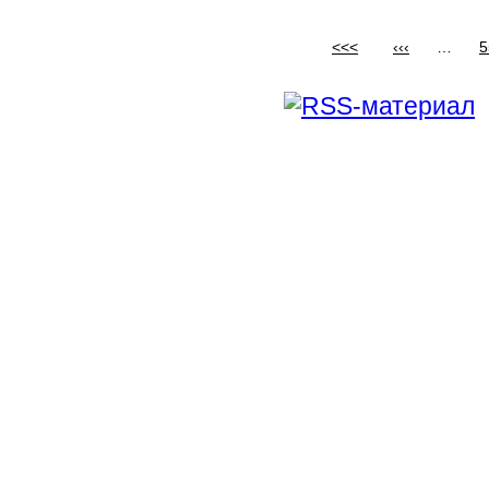
<<<
‹‹‹
…
5