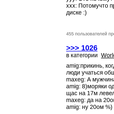
xxx: Потомучто п
диске :)
455 пользователей пр
>>> 1026
в категории
Worl
amig:прикинь, ко
люди учаться общ
maxeg: А мужчин
amig: 8)моряки о
щас на 17м леве
maxeg: да на 20о
amig: ну 20ом %)