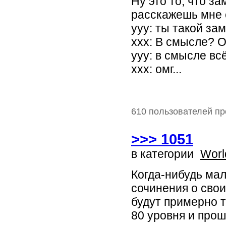
Ну это то, что з
расскажешь мне
yyy: ты такой за
xxx: В смысле? 
yyy: в смысле в
xxx: омг...
610 пользователей пр
>>> 1051
в категории
Worl
Когда-нибудь мал
сочинения о свои
будут примерно 
80 уровня и прош