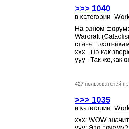
>>> 1040
в категории
Worl
На одном форуме
Warcraft (Catacl
станет охотникам
ххх : Но как зве
ууу : Так же,как
427 пользователей пр
>>> 1035
в категории
Worl
xxx: WOW значит
yyy: Это почему?