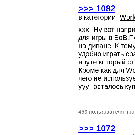
>>> 1082
в категории
Worl
ххх -Ну вот напр
для игры в ВоВ.П
на диване. К том
удобно играть ср
ноуте который ст
Кроме как для Wo
чего не использу
yyy -осталось ку
453 пользователя про
>>> 1072