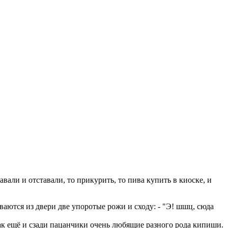
вали и отставали, то прикурить, то пива купить в киоске, и
аются из двери две упоротые рожи и сходу: - "Э! шшц, сюда
так ещё и сзади пацанчики очень любящие разного рода кипиши.