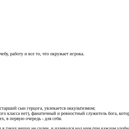
бу, работу и все то, что окружает игрока.
 старший сын герцога, увлекается оккультизмом;
чного класса нет), фанатичный и ревностный служитель бога, кот
, в первую очередь - для себя.
 в таких вещах не силен, и издевался над ним при каждом удобн