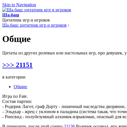
Skip to Navigation
Ша.баш
Цитатник игр и игроков
Ша.баш: цитатник игр и игроков
›
Общие
Цитаты из других ролевых или настольных игр, про девушек, уче
>>> 21151
в категории
Общие
Игра по Fate.
Состав партии:
- Родерик Лагот, граф Дорту - лишенный наследства дворянин,
- Эльдхар - жрец с уклоном в паладина (система такая, что то
- Ринсвид - полубезумный алхимик-взрывоман, опасный для всех
В принципе, после этой сцены
21136
Родерик осознал, что жрец