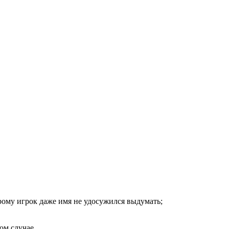
орому игрок даже имя не удосужился выдумать;
ом случае.