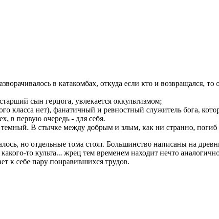
разворачивалось в катакомбах, откуда если кто и возвращался, т
 старший сын герцога, увлекается оккультизмом;
чного класса нет), фанатичный и ревностный служитель бога, кот
, в первую очередь - для себя.
емный. В стычке между добрым и злым, как ни странно, погиб н
алось, но отдельные тома стоят. Большинство написаны на древн
 какого-то культа... жрец тем временем находит нечто аналогичн
ает к себе пару понравившихся трудов.