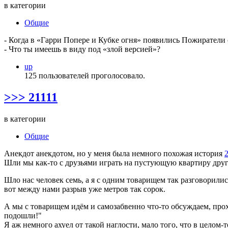
в категории
Общие
- Когда в «Гарри Попере и Кубке огня» появились Пожиратели с
- Что ты имеешь в виду под «злой версией»?
up
125 пользователей проголосовало.
>>> 21111
в категории
Общие
Анекдот анекдотом, но у меня была немного похожая история
Шли мы как-то с друзьями играть на пустующую квартиру друг
Шло нас человек семь, а я с одним товарищем так разговорились
вот между нами разрыв уже метров так сорок.
А мы с товарищем идём и самозабвенно что-то обсуждаем, прох
подошли!"
Я аж немного ахуел от такой наглости, мало того, что в цело