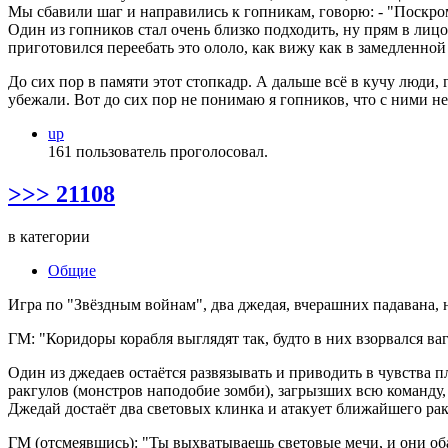
Мы сбавили шаг и направились к гопникам, говорю: - "Поскро
Один из гопников стал очень близко подходить, ну прям в лицо 
приготовился переебать это ололо, как вижу как в замедленной
До сих пор в памяти этот стопкадр. А дальше всё в кучу люди,
убежали. Вот до сих пор не понимаю я гопников, что с ними не
up
161 пользователь проголосовал.
>>> 21108
в категории
Общие
Игра по "Звёздным войнам", два джедая, вчерашних падавана,
ГМ: "Коридоры корабля выглядят так, будто в них взорвался ва
Один из джедаев остаётся развязывать и приводить в чувства п
ракгулов (монстров наподобие зомби), загрызших всю команду, 
Джедай достаёт два световых клинка и атакует ближайшего рак
ГМ (отсмеявшись): "Ты выхватываешь световые мечи, и они оба 