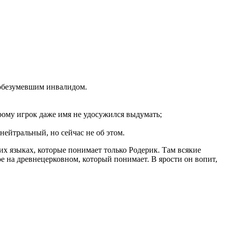
о обезумевшим инвалидом.
орому игрок даже имя не удосужился выдумать;
ейтральный, но сейчас не об этом.
их языках, которые понимает только Родерик. Там всякие
ое на древнецерковном, который понимает. В ярости он вопит,