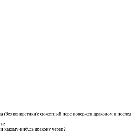
 (без конкретики): сюжетный перс повержен драконом и последн
 и:
али какому-нибудь дракону череп?