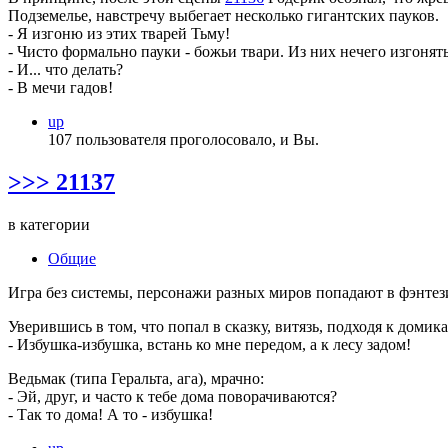
Подземелье, навстречу выбегает несколько гигантских пауков.
- Я изгоню из этих тварей Тьму!
- Чисто формально пауки - божьи твари. Из них нечего изгонять
- И... что делать?
- В мечи гадов!
up
107 пользователя проголосовало, и Вы.
>>> 21137
в категории
Общие
Игра без системы, персонажи разных миров попадают в фэнте
Уверившись в том, что попал в сказку, витязь, подходя к домика
- Избушка-избушка, встань ко мне передом, а к лесу задом!
Ведьмак (типа Геральта, ага), мрачно:
- Эй, друг, и часто к тебе дома поворачиваются?
- Так то дома! А то - избушка!