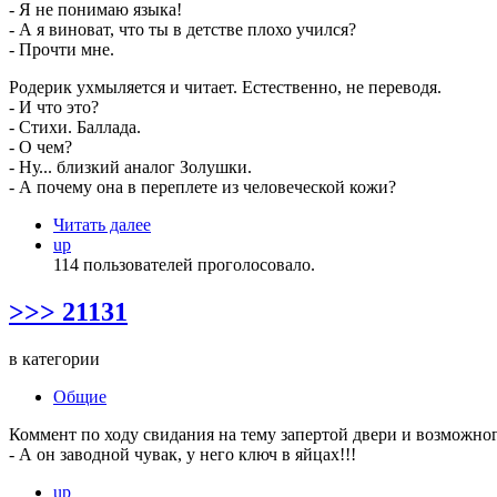
- Я не понимаю языка!
- А я виноват, что ты в детстве плохо учился?
- Прочти мне.
Родерик ухмыляется и читает. Естественно, не переводя.
- И что это?
- Стихи. Баллада.
- О чем?
- Ну... близкий аналог Золушки.
- А почему она в переплете из человеческой кожи?
Читать далее
up
114 пользователей проголосовало.
>>> 21131
в категории
Общие
Коммент по ходу свидания на тему запертой двери и возможног
- А он заводной чувак, у него ключ в яйцах!!!
up